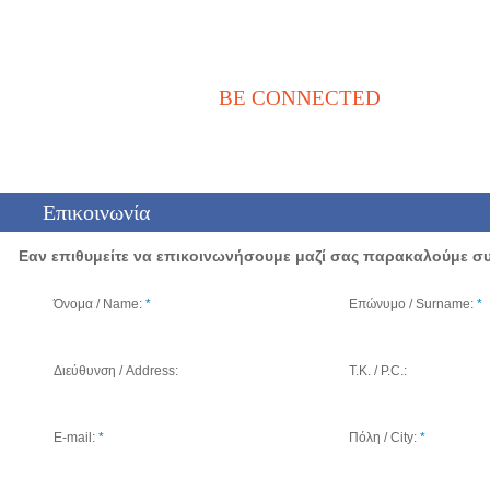
BE CONNECTED
Αρχική
Νέα / Άρθρα
Βιβλιοθήκη
Αγγελίες
Επικοινωνία
Επικοινωνία
Eαν
επιθυμείτε
να επικοινωνήσουμε μαζί σας παρακαλούμε σ
Όνομα / Name:
*
Επώνυμο / Surname:
*
Διεύθυνση / Address:
Τ.Κ. / P.C.:
E-mail:
*
Πόλη / City:
*