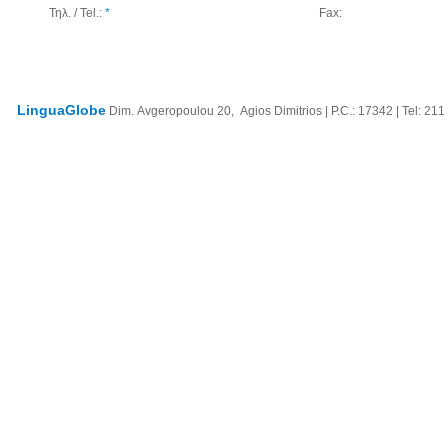
Τηλ. / Tel.:
*
Fax:
LinguaGlobe
Dim. Avgeropoulou 20, Agios Dimitrios | P.C.: 17342 | Tel: 211
Νέα / Άρθρα
Βιβλιοθήκη
Αγγελίες
Εξετάσε
Ειδήσεις
Αγγλικά
Ζήτηση Προσωπικού
Νέα - Ανακοι
Άρθρα
Γαλλικά
Πωλήσεις
Θέματα Εξετ
Συνεντεύξεις
Γερμανικά
Ζήτηση
Αποτελέσμα
Εξετάσεων
Videos
Ιταλικά
Ενοικιάσεις
Ημερομηνίες
Columnists
Ισπανικά
Πίνακες Εξε
Άλλες Γλώσσες