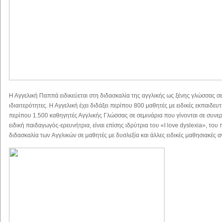
Η Αγγελική Παππά ειδικεύεται στη διδασκαλία της αγγλικής ως ξένης γλώσσας σε
ιδιαιτερότητες. Η Αγγελική έχει διδάξει περίπου 800 μαθητές με ειδικές εκπαιδευτ
περίπου 1.500 καθηγητές Αγγλικής Γλώσσας σε σεμινάρια που γίνονται σε συνερ
ειδική παιδαγωγός-ερευνήτρια, είναι επίσης ιδρύτρια του «Ι love dyslexia», το
διδασκαλία των Aγγλικών σε μαθητές με δυσλεξία και άλλες ειδικές μαθησιακές α