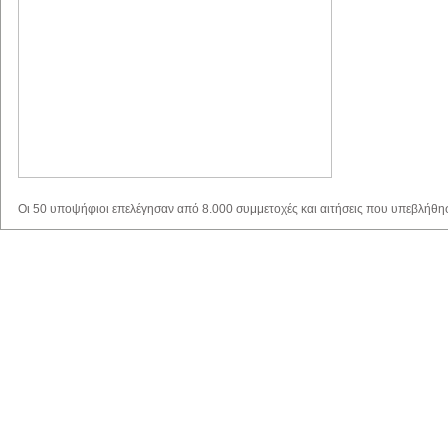
Οι 50 υποψήφιοι επελέγησαν από 8.000 συμμετοχές και αιτήσεις που υπεβλήθ
τον κόσμο. Στόχος του Παγκόσμιου Βραβείου Δασκάλου είναι η αναγνώριση της 
δασκάλου στο επάγγελμα του αλλά και η ανάδειξη του σημαντικού ρόλου που δια
κοινωνία. Επίσημα, ο νικητής θα ανακοινωθεί στο Παγκόσμιο Φόρουμ Εκπαίδευσ
τον Μάρτιο του 2016 στο Ντουμπάι.
Aναδημοσείυεση:
www.lifo.gr