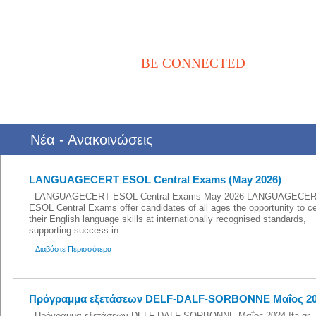
BE CONNECTED
Αρχική
Νέα / Άρθρα
Βιβλιοθήκη
Αγγελίες
Επικοινωνία
Νέα - Ανακοινώσεις
LANGUAGECERT ESOL Central Exams (May 2026)
LANGUAGECERT ESOL Central Exams May 2026 LANGUAGECE
ESOL Central Exams offer candidates of all ages the opportunity to ce
their English language skills at internationally recognised standards,
supporting success in...
Διαβάστε Περισσότερα
Πρόγραμμα εξετάσεων DELF-DALF-SORBONNE Μαΐος 2
Πρόγραμμα εξετάσεων DELF-DALF-SORBONNE Μαΐος 2024 Ifa.g