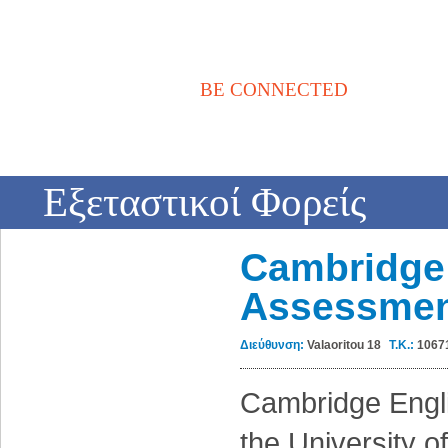
BE CONNECTED
Αρχική
Νέα / Άρθρα
Βιβλιοθήκη
Αγγελίες
Επικοινωνία
Eξεταστικοί Φορείς
Cambridge
Assessme
Διεύθυνση:
Valaoritou 18
Τ.Κ.:
1067
Cambridge Engli
the University 