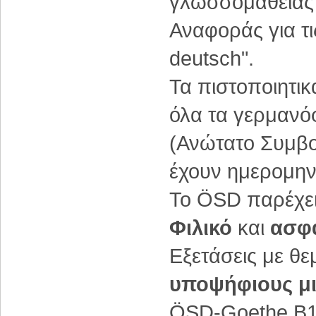
γλωσσομάθειας 
Αναφοράς για τι
deutsch".
Τα πιστοποιητι
όλα τα γερμανό
(Ανώτατο Συμβο
έχουν ημερομην
Το ÖSD παρέχει
Φιλικό
και
ασφ
Εξετάσεις με θ
υποψήφιους μι
ÖSD-Goethe B1 