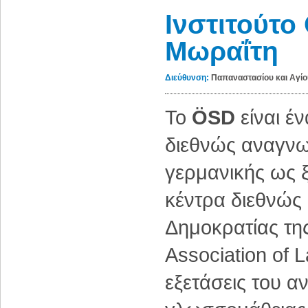
Ινστιτούτο
Μωραΐτη
Διεύθυνση:
Παπαναστασίου και Αγίο
Το
ÖSD
είναι έ
διεθνώς αναγνω
γερμανικής ως 
κέντρα διεθνώς 
Δημοκρατίας της
Association of L
εξετάσεις του α