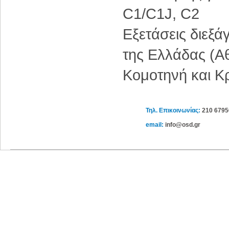
C1/C1J, C2
Εξετάσεις διεξά
της Ελλάδας (Α
Κομοτηνή και Κρ
Τηλ. Επικοινωνίας:
210 679
email:
info@osd.gr
Νέα / Άρθρα
Βιβλιοθήκη
Αγγελίες
Εξετάσε
Ειδήσεις
Αγγλικά
Ζήτηση Προσωπικού
Νέα - Ανακοι