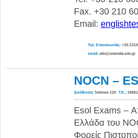
Fax. +30 210 6
Email:
englisht
Τηλ. Επικοινωνίας:
+30-2310
email:
alto@anatolia.edu.gr
NOCN – E
Διεύθυνση:
Solonos 120
Τ.Κ.:
10681
Esol Exams – Α
Ελλάδα του NOC
Φορείς Πιστοποί