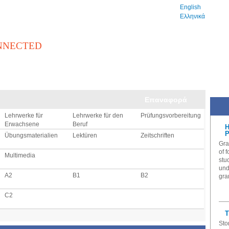
English
Ελληνικά
NNECTED
βλιοθήκη
Αγγελίες
Εξετάσεις
Εκδηλώσει
Lehrwerke für
Lehrwerke für den
Prüfungsvorbereitung
Erwachsene
Beruf
H
P
Übungsmaterialien
Lektüren
Zeitschriften
Gra
of 
Multimedia
stu
und
Α2
Β1
Β2
gra
C2
T
Sto