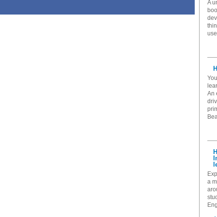
A u
boo
dev
thi
use 
H
You
lea
An 
dri
pri
Beau
H
I
l
Exp
a m
aro
stu
Eng