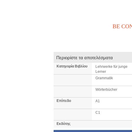
BE CO
Αρχική
Νέα / Άρθρα
Βι
Επικοινωνία
Περιορίστε τα αποτελέσματα
Κατηγορία Βιβλίου
Lehrwerke für junge
Lerner
Grammatik
Wörterbücher
Επίπεδο
Α1
C1
Εκδότης