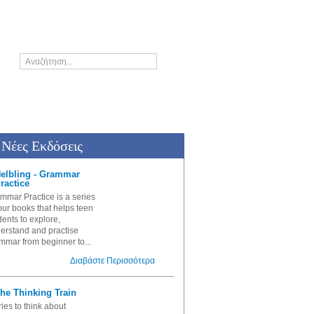
ς
Who's who
Νέες Εκδόσεις
elbling - Grammar
ractice
mmar Practice
is a series
four books that helps teen
dents to explore,
erstand and practise
mmar from beginner to...
Διαβάστε Περισσότερα
he Thinking Train
ries to think about