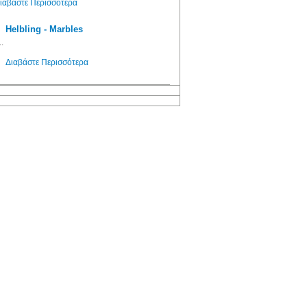
ιαβάστε Περισσότερα
Helbling - Marbles
..
Διαβάστε Περισσότερα
/ Άρθρα
Βιβλιοθήκη
Αγγελίες
Εξετάσεις
ς
Αγγλικά
Ζήτηση Προσωπικού
Νέα - Ανακοινώσεις
Γαλλικά
Πωλήσεις
Θέματα Εξετάσεων
εύξεις
Γερμανικά
Ζήτηση
Αποτελέσματα
Εξετάσεων
Ιταλικά
Ενοικιάσεις
Ημερομηνίες Εξετά
ists
Ισπανικά
Πίνακες Εξετάσεων
Άλλες Γλώσσες