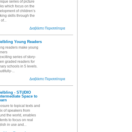
nique series of picture
ks which focus on the
elopment of children’s
nking skills through the
of...
Διαβάστε Περισσότερα
elbling Young Readers
ng readers make young
rners
exciting series of story-
ven graded readers for
mary schools in 5 levels.
tifully-...
Διαβάστε Περισσότερα
elbling - STUDIO
ntermediate Space to
earn
osure to topical texts and
ix of speakers from
und the world, enables
dents to focus on real
lish in use and...