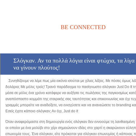
BE CONNECTED
Αρχική
Νέα / Άρθρα
Βιβλιοθήκη
Αγγελίες
Επικοινωνία
Σλόγκαν. Αν τα πολλά λόγια είναι φτώχια, τα λίγ
να γίνουν πλούτος!
Συνηθίζουμε να λέμε πως μία εικόνα ισούται με χίλιες λέξεις. Με πόσες όμως λέ
δολάρια; Με μόλις τρείς! Τρανό παράδειγμα το πασίγνωστο σλόγκαν Just Do It τη
μέσα σε μόλις ένα χρόνο κατάφερε να αυξήσει τις πωλήσεις της παγκοσμίως κα
αναπόσπαστο κομμάτι της εταιρικής σας ταυτότητας και επικοινωνίας και όχι τυχ
γραμμές μπορείτε να αναδείξετε, να ενισχύσετε και να ανανεώσετε το branding κα
Εσείς έχετε κάποιο σλόγκαν;
Αν όχι, Just do it
Όταν αναφερόμαστε στη δημιουργία ενός σλόγκαν δεν εννοούμε τη λανθασμένη
οι οποίοι με ένα μολύβι στο χέρι σημειώνουν ιδέες στο χαρτί η σκαρώνουν εύλη
επωνυμία τους. Ένα σλόγκαν, είτε πρόκειται για σλόγκαν επωνυμίας ή κάποιας 