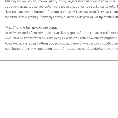
επιλογή εύηχων και αρμονικών μεταξύ τους, λέξεων έτσι ώστε σαν σύνολο να συ
με ροήστα αυτιά του κοινού αλλά ταυτόχρονα μπορεί να προφερθεί και εύκολα. Π
είναι που κάνουν τη διαφορά τόσο στις καθημερινές επικοινωνιακές ανάγκες μίας
εξειδικευμένες ενέργειες μάρκετινγκ όπως είναι τα ραδιοφωνικά και τηλεοπτικά σ
"Μικρό" στις λέξεις, μεγάλο στο νόημα.
Τα σλόγκαν κατά κύριο λόγο πρέπει να είναι μικρά σε έκταση και περιεκτικά. Δεν
καλούνται να επιτελέσουν δεν είναι ίδιο με εκείνο που εκπληρώνουν τα κείμενα ε
Ασφαλώς αν έχετε στη διάθεσή σας ένα σλόγκαν που αν και μεγάλο σε αριθμό λέ
που διαφοροποιεί την επιχείρησή σας από τον ανταγωνισμό, επιβάλλεται να το 
Σηκώνει και κουβέντα;
Για τη δημιουργία ενός σλόγκαν είναι απαραίτητη η συνεργασία επαγγελματιών οι 
ικανότητες και την εμπειρία να συμπυκνώσουν όλα εκείνα τα στοιχεία που πρέπε
επιχείρησή σας, μέσα σε λίγες μόνο λέξεις. Από το σύμβουλο μάρκετινγκ μέχρι κ
επιμεληθεί το σλόγκαν σας, υπάρχουν αρκετά βήματα και αρκετές παράμετροι π
να έχετε ένα σωστό και ποιοτικό αποτέλεσμα πάνω στο οποίο μπορείτε να επενδύ
Νέα / Άρθρα
Βιβλιοθήκη
Αγγελίες
Εξετάσε
αποτελέσει τη βάση για μία σειρά ενεργειών που θα συμβάλουν στην ανάπτυξη τη
πρέπει εξαρχής να συνεργαστείτε με τους κατάλληλους ανθρώπους δε σηκώνει κ
Ειδήσεις
Αγγλικά
Ζήτηση Προσωπικού
Νέα - Ανακοι
Θέμης Σαρανταένας
Άρθρα
Γαλλικά
Πωλήσεις
Θέματα Εξετ
Συνεντεύξεις
Γερμανικά
Ζήτηση
Αποτελέσμα
Σύμβουλος Μάρκετινγκ
Εξετάσεων