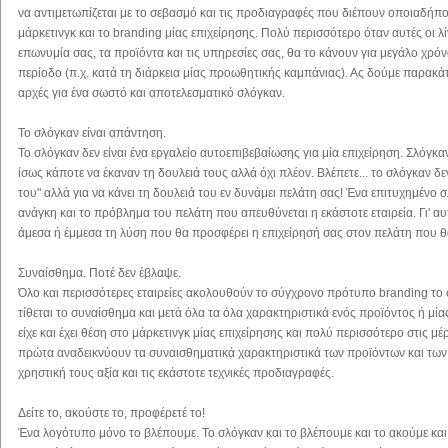
να αντιμετωπίζεται με το σεβασμό και τις προδιαγραφές που διέπουν οποιαδήπο
μάρκετινγκ και το branding μίας επιχείρησης. Πολύ περισσότερο όταν αυτές οι λ
επωνυμία σας, τα προϊόντα και τις υπηρεσίες σας, θα το κάνουν για μεγάλο χρόν
περίοδο (π.χ. κατά τη διάρκεια μίας προωθητικής καμπάνιας). Ας δούμε παρακά
αρχές για ένα σωστό και αποτελεσματικό σλόγκαν.
Το σλόγκαν είναι απάντηση.
Το σλόγκαν δεν είναι ένα εργαλείο αυτοεπιβεβαίωσης για μία επιχείρηση. Σλόγκα
ίσως κάποτε να έκαναν τη δουλειά τους αλλά όχι πλέον. Βλέπετε... το σλόγκαν δεν
του" αλλά για να κάνει τη δουλειά του εν δυνάμει πελάτη σας! Ένα επιτυχημένο
ανάγκη και το πρόβλημα του πελάτη που απευθύνεται η εκάστοτε εταιρεία. Γι' αυ
άμεσα ή έμμεσα τη λύση που θα προσφέρει η επιχείρησή σας στον πελάτη που θα
Συναίσθημα. Ποτέ δεν έβλαψε.
Όλο και περισσότερες εταιρείες ακολουθούν το σύγχρονο πρότυπο branding το 
τίθεται το συναίσθημα και μετά όλα τα όλα χαρακτηριστικά ενός προϊόντος ή μί
είχε και έχει θέση στο μάρκετινγκ μίας επιχείρησης και πολύ περισσότερο στις μ
πρώτα αναδεικνύουν τα συναισθηματικά χαρακτηριστικά των προϊόντων και των 
χρηστική τους αξία και τις εκάστοτε τεχνικές προδιαγραφές.
Δείτε το, ακούστε το, προφέρετέ το!
Ένα λογότυπο μόνο το βλέπουμε. Το σλόγκαν και το βλέπουμε και το ακούμε κα